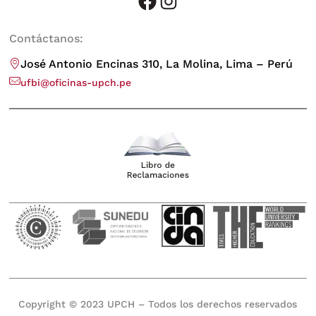
facebook
instagram
Contáctanos:
José Antonio Encinas 310, La Molina, Lima – Perú
ufbi@oficinas-upch.pe
Copyright © 2023 UPCH – Todos los derechos reservados