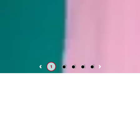
2
3
4
5
1
Conoce
Ver oferta académica del semestre 2026 II
¿Necesitas realizar un trámite o justificar
tu inasistencia?