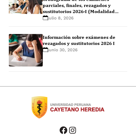
parciales, finales, rezagados y
sustitutorios 2026-I (Modalidad
Regular y PGE)
julio 8, 2026
Información sobre exámenes de
rezagados y sustitutorios 2026 I
junio 30, 2026
facebook
instagram